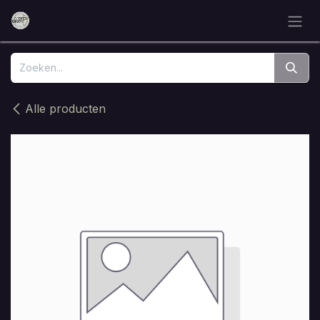
Overslaan naar inhoud
Alle producten