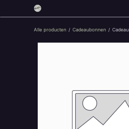
Overslaan naar inhoud
Home
Reserveer nu
Eten en dri
Alle producten
Cadeaubonnen
Cadeau