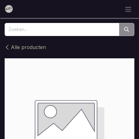
Overslaan naar inhoud
Alle producten