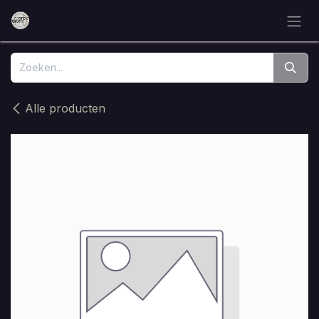
Overslaan naar inhoud
Alle producten