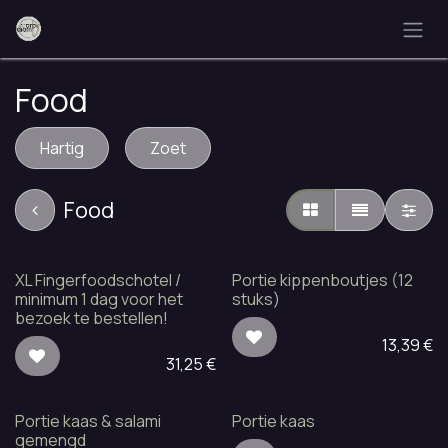
Overslaan naar inhoud
Food
Hartig
Zoet
Food
XL Fingerfoodschotel /
Portie kippenboutjes (12
minimum 1 dag voor het
stuks)
bezoek te bestellen!
13,39
€
31,25
€
Portie kaas & salami
Portie kaas
gemengd