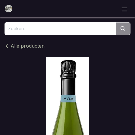
Overslaan naar inhoud
Alle producten