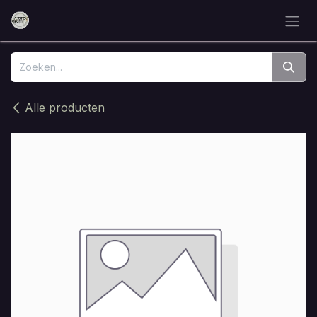
Overslaan naar inhoud
Alle producten