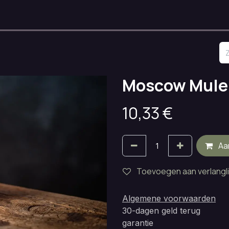
nken
Onze Ruimtes
Openingsuren
Huisregels
Contact
Moscow Mule 
10,33
€
Aa
Toevoegen aan verlangli
Algemene voorwaarden
30-dagen geld terug
garantie