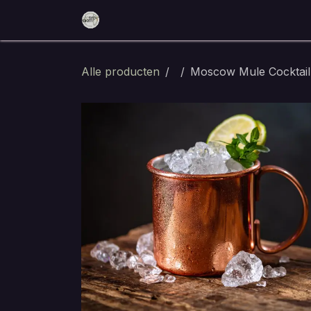
Overslaan naar inhoud
Home
Reserveer nu
Eten en dri
Alle producten
Moscow Mule Cocktail