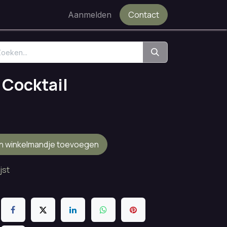
Contact
Aanmelden
Cocktail
n winkelmandje toevoegen
jst