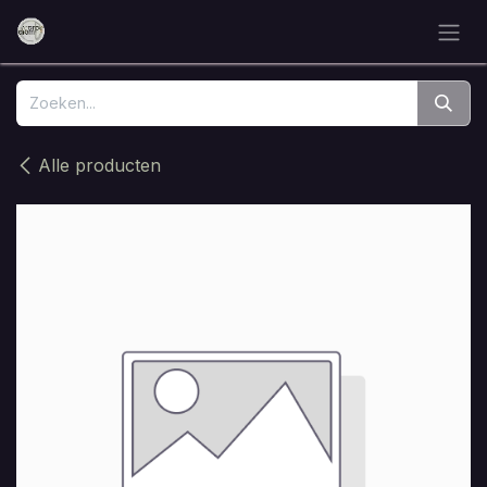
Overslaan naar inhoud
Alle producten