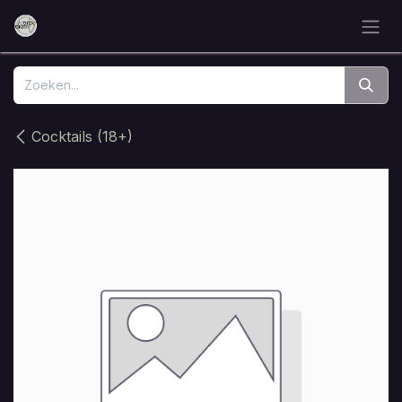
Overslaan naar inhoud
Cocktails (18+)