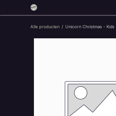
Overslaan naar inhoud
Home
Reserveer nu
Eten en dri
Alle producten
Unicorn Christmas - Kids