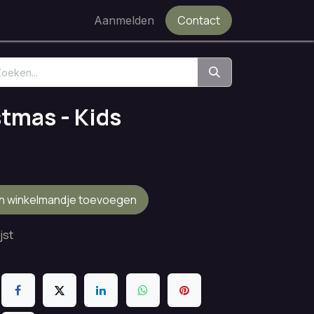
Contact
Aanmelden
tmas - Kids
n winkelmandje toevoegen
jst