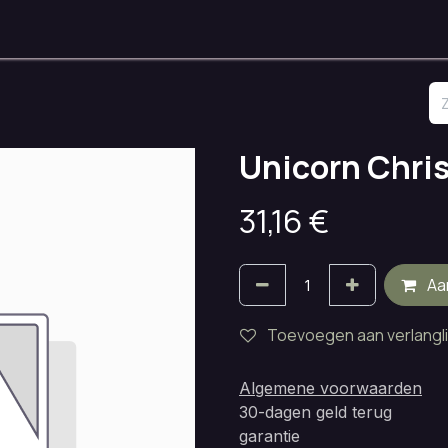
nken
Onze Ruimtes
Openingsuren
Huisregels
Contact
Unicorn Chris
31,16
€
Aa
Toevoegen aan verlangli
Algemene voorwaarden
30-dagen geld terug
garantie