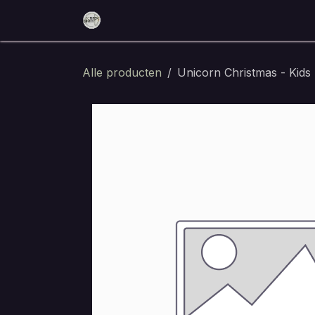
Overslaan naar inhoud
Home
Reserveer nu
Eten en dri
Alle producten
Unicorn Christmas - Kids