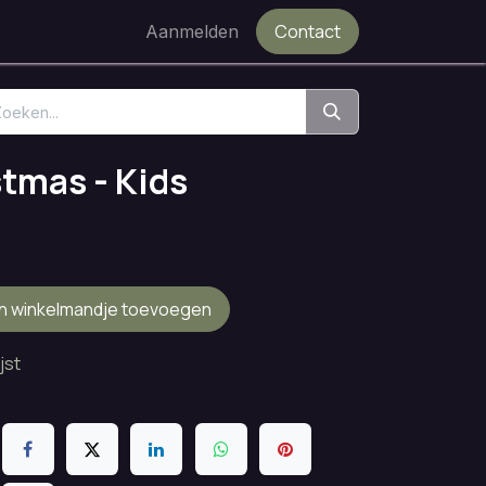
Contact
Aanmelden
tmas - Kids
n winkelmandje toevoegen
jst