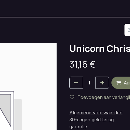
nken
Onze Ruimtes
Openingsuren
Huisregels
Contact
Unicorn Chris
31,16
€
Aa
Toevoegen aan verlangli
Algemene voorwaarden
30-dagen geld terug
garantie