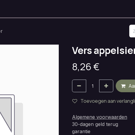
nken
Onze Ruimtes
Openingsuren
Huisregels
Contact
er
Vers appelsien
8,26
€
Aa
Toevoegen aan verlangli
Algemene voorwaarden
30-dagen geld terug
garantie