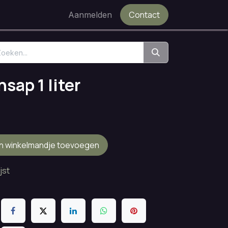
Contact
Aanmelden
sap 1 liter
n winkelmandje toevoegen
jst