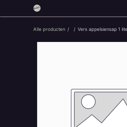
Overslaan naar inhoud
Home
Reserveer nu
Eten en dri
Alle producten
Vers appelsiensap 1 lit