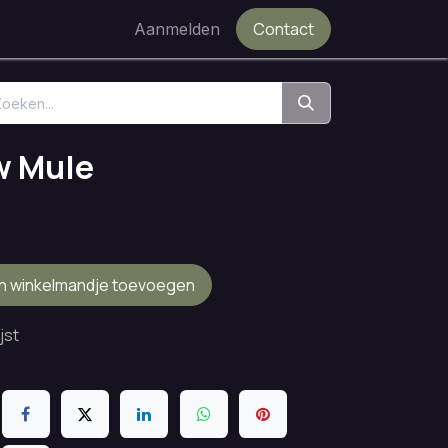
Contact
Aanmelden
w Mule
n winkelmandje toevoegen
jst