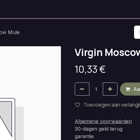
nken
Onze Ruimtes
Openingsuren
Huisregels
Contact
cow Mule
Virgin Mosco
10,33
€
Aa
Toevoegen aan verlangli
Algemene voorwaarden
30-dagen geld terug
garantie