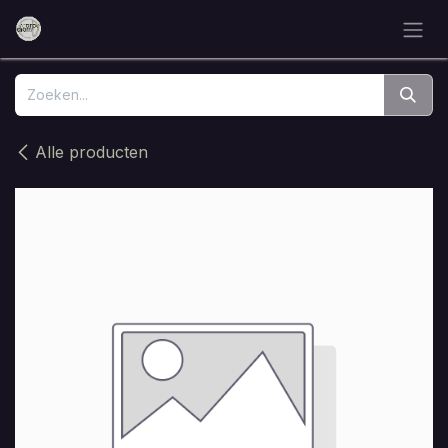
Overslaan naar inhoud
Alle producten