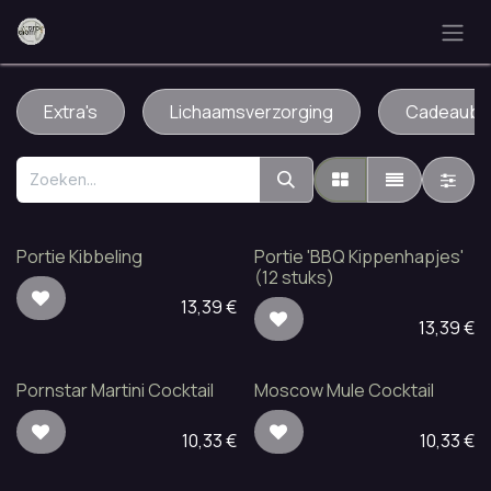
Overslaan naar inhoud
Extra's
Lichaamsverzorging
Cadeaubo
Portie Kibbeling
Portie 'BBQ Kippenhapjes'
(12 stuks)
13,39
€
13,39
€
Pornstar Martini Cocktail
Moscow Mule Cocktail
10,33
€
10,33
€